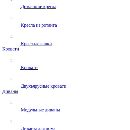
Домашние кресла
Кресла из ротанга
Кресла-качалки
Кровати
Кровати
Двухъярусные кровати
Диваны
Модульные диваны
Диваны для дома