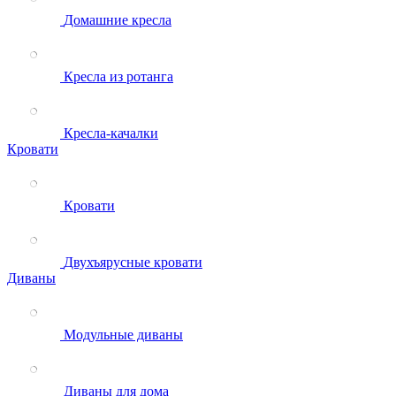
Домашние кресла
Кресла из ротанга
Кресла-качалки
Кровати
Кровати
Двухъярусные кровати
Диваны
Модульные диваны
Диваны для дома