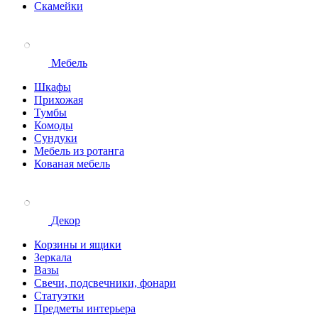
Скамейки
Мебель
Шкафы
Прихожая
Тумбы
Комоды
Сундуки
Мебель из ротанга
Кованая мебель
Декор
Корзины и ящики
Зеркала
Вазы
Свечи, подсвечники, фонари
Статуэтки
Предметы интерьера