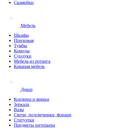
Скамейки
Мебель
Шкафы
Прихожая
Тумбы
Комоды
Сундуки
Мебель из ротанга
Кованая мебель
Декор
Корзины и ящики
Зеркала
Вазы
Свечи, подсвечники, фонари
Статуэтки
Предметы интерьера