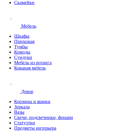
Скамейки
Мебель
Шкафы
Прихожая
Тумбы
Комоды
Сундуки
Мебель из ротанга
Кованая мебель
Декор
Корзины и ящики
Зеркала
Вазы
Свечи, подсвечники, фонари
Статуэтки
Предметы интерьера