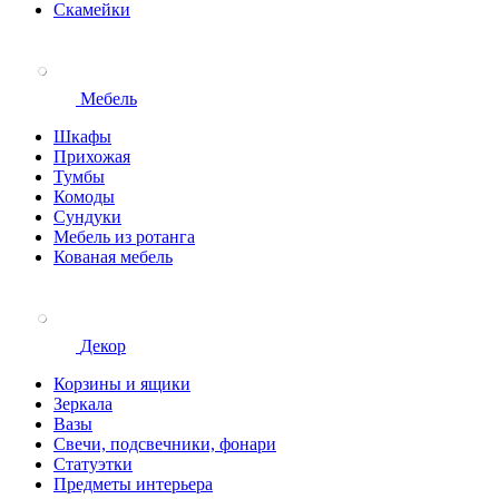
Скамейки
Мебель
Шкафы
Прихожая
Тумбы
Комоды
Сундуки
Мебель из ротанга
Кованая мебель
Декор
Корзины и ящики
Зеркала
Вазы
Свечи, подсвечники, фонари
Статуэтки
Предметы интерьера