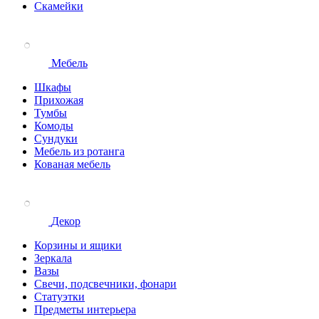
Скамейки
Мебель
Шкафы
Прихожая
Тумбы
Комоды
Сундуки
Мебель из ротанга
Кованая мебель
Декор
Корзины и ящики
Зеркала
Вазы
Свечи, подсвечники, фонари
Статуэтки
Предметы интерьера