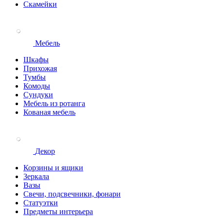
Скамейки
Мебель
Шкафы
Прихожая
Тумбы
Комоды
Сундуки
Мебель из ротанга
Кованая мебель
Декор
Корзины и ящики
Зеркала
Вазы
Свечи, подсвечники, фонари
Статуэтки
Предметы интерьера