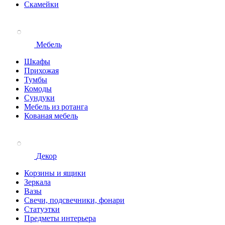
Скамейки
Мебель
Шкафы
Прихожая
Тумбы
Комоды
Сундуки
Мебель из ротанга
Кованая мебель
Декор
Корзины и ящики
Зеркала
Вазы
Свечи, подсвечники, фонари
Статуэтки
Предметы интерьера