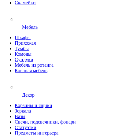
Скамейки
Мебель
Шкафы
Прихожая
Тумбы
Комоды
Сундуки
Мебель из ротанга
Кованая мебель
Декор
Корзины и ящики
Зеркала
Вазы
Свечи, подсвечники, фонари
Статуэтки
Предметы интерьера