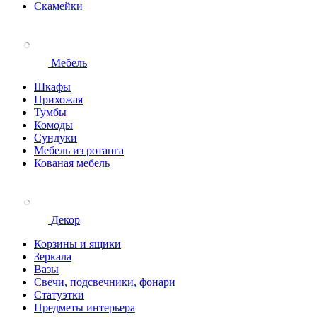
Скамейки
Мебель
Шкафы
Прихожая
Тумбы
Комоды
Сундуки
Мебель из ротанга
Кованая мебель
Декор
Корзины и ящики
Зеркала
Вазы
Свечи, подсвечники, фонари
Статуэтки
Предметы интерьера