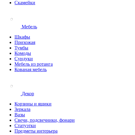
Скамейки
Мебель
Шкафы
Прихожая
Тумбы
Комоды
Сундуки
Мебель из ротанга
Кованая мебель
Декор
Корзины и ящики
Зеркала
Вазы
Свечи, подсвечники, фонари
Статуэтки
Предметы интерьера