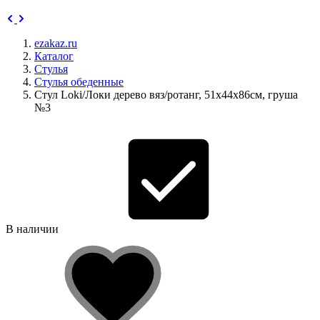
ezakaz.ru
Каталог
Стулья
Стулья обеденные
Стул Loki/Локи дерево вяз/ротанг, 51х44х86см, груша
№3
В наличии