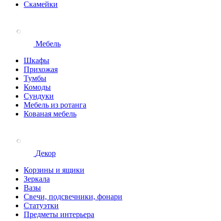
Скамейки
Мебель
Шкафы
Прихожая
Тумбы
Комоды
Сундуки
Мебель из ротанга
Кованая мебель
Декор
Корзины и ящики
Зеркала
Вазы
Свечи, подсвечники, фонари
Статуэтки
Предметы интерьера