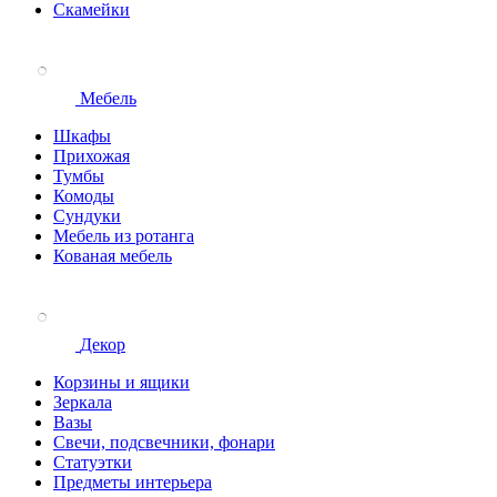
Скамейки
Мебель
Шкафы
Прихожая
Тумбы
Комоды
Сундуки
Мебель из ротанга
Кованая мебель
Декор
Корзины и ящики
Зеркала
Вазы
Свечи, подсвечники, фонари
Статуэтки
Предметы интерьера