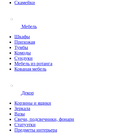
Скамейки
Мебель
Шкафы
Прихожая
Тумбы
Комоды
Сундуки
Мебель из ротанга
Кованая мебель
Декор
Корзины и ящики
Зеркала
Вазы
Свечи, подсвечники, фонари
Статуэтки
Предметы интерьера