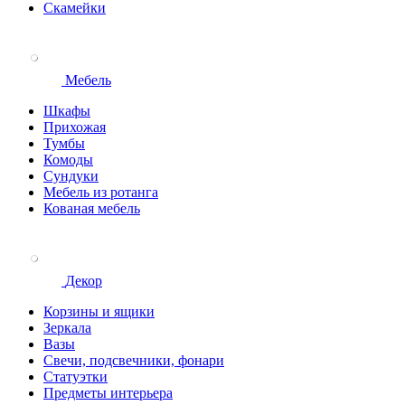
Скамейки
Мебель
Шкафы
Прихожая
Тумбы
Комоды
Сундуки
Мебель из ротанга
Кованая мебель
Декор
Корзины и ящики
Зеркала
Вазы
Свечи, подсвечники, фонари
Статуэтки
Предметы интерьера