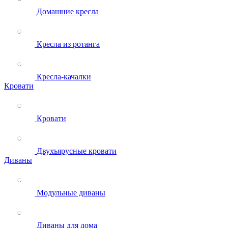
Домашние кресла
Кресла из ротанга
Кресла-качалки
Кровати
Кровати
Двухъярусные кровати
Диваны
Модульные диваны
Диваны для дома