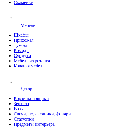
Скамейки
Мебель
Шкафы
Прихожая
Тумбы
Комоды
Сундуки
Мебель из ротанга
Кованая мебель
Декор
Корзины и ящики
Зеркала
Вазы
Свечи, подсвечники, фонари
Статуэтки
Предметы интерьера