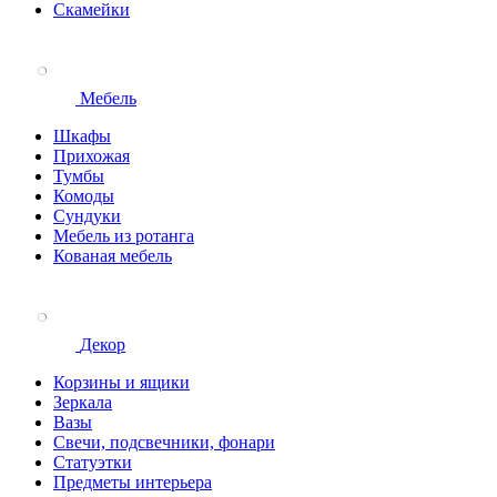
Скамейки
Мебель
Шкафы
Прихожая
Тумбы
Комоды
Сундуки
Мебель из ротанга
Кованая мебель
Декор
Корзины и ящики
Зеркала
Вазы
Свечи, подсвечники, фонари
Статуэтки
Предметы интерьера