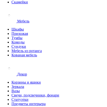
Скамейки
Мебель
Шкафы
Прихожая
Тумбы
Комоды
Сундуки
Мебель из ротанга
Кованая мебель
Декор
Корзины и ящики
Зеркала
Вазы
Свечи, подсвечники, фонари
Статуэтки
Предметы интерьера