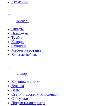
Скамейки
Мебель
Шкафы
Прихожая
Тумбы
Комоды
Сундуки
Мебель из ротанга
Кованая мебель
Декор
Корзины и ящики
Зеркала
Вазы
Свечи, подсвечники, фонари
Статуэтки
Предметы интерьера