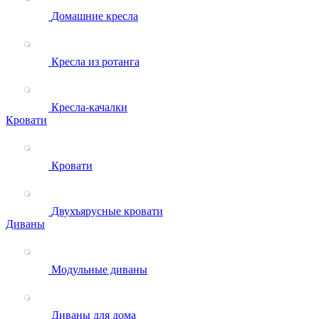
Домашние кресла
Кресла из ротанга
Кресла-качалки
Кровати
Кровати
Двухъярусные кровати
Диваны
Модульные диваны
Диваны для дома