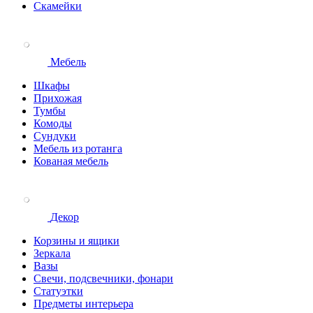
Скамейки
Мебель
Шкафы
Прихожая
Тумбы
Комоды
Сундуки
Мебель из ротанга
Кованая мебель
Декор
Корзины и ящики
Зеркала
Вазы
Свечи, подсвечники, фонари
Статуэтки
Предметы интерьера