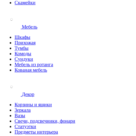
Скамейки
Мебель
Шкафы
Прихожая
Тумбы
Комоды
Сундуки
Мебель из ротанга
Кованая мебель
Декор
Корзины и ящики
Зеркала
Вазы
Свечи, подсвечники, фонари
Статуэтки
Предметы интерьера