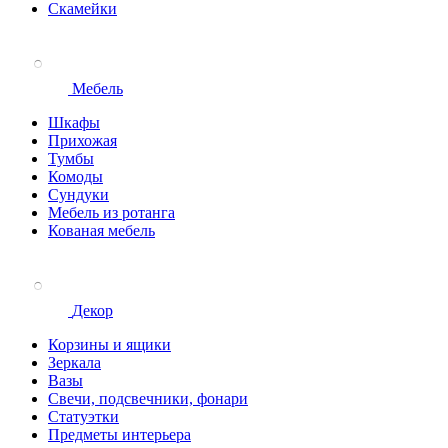
Скамейки
Мебель
Шкафы
Прихожая
Тумбы
Комоды
Сундуки
Мебель из ротанга
Кованая мебель
Декор
Корзины и ящики
Зеркала
Вазы
Свечи, подсвечники, фонари
Статуэтки
Предметы интерьера