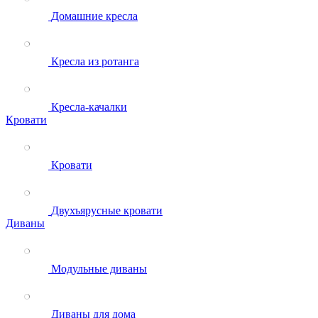
Домашние кресла
Кресла из ротанга
Кресла-качалки
Кровати
Кровати
Двухъярусные кровати
Диваны
Модульные диваны
Диваны для дома