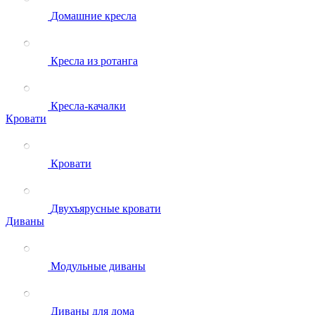
Домашние кресла
Кресла из ротанга
Кресла-качалки
Кровати
Кровати
Двухъярусные кровати
Диваны
Модульные диваны
Диваны для дома