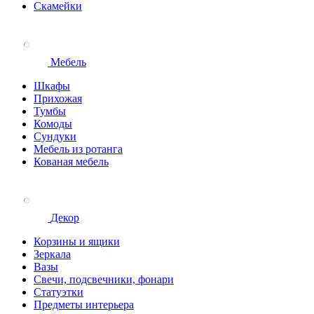
Скамейки
Мебель
Шкафы
Прихожая
Тумбы
Комоды
Сундуки
Мебель из ротанга
Кованая мебель
Декор
Корзины и ящики
Зеркала
Вазы
Свечи, подсвечники, фонари
Статуэтки
Предметы интерьера