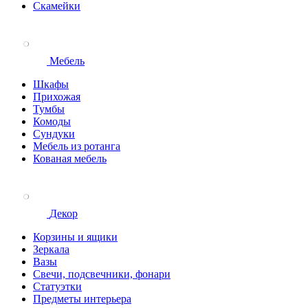
Скамейки
Мебель
Шкафы
Прихожая
Тумбы
Комоды
Сундуки
Мебель из ротанга
Кованая мебель
Декор
Корзины и ящики
Зеркала
Вазы
Свечи, подсвечники, фонари
Статуэтки
Предметы интерьера