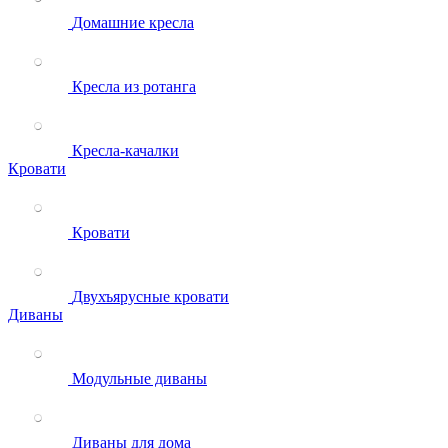
Домашние кресла
Кресла из ротанга
Кресла-качалки
Кровати
Кровати
Двухъярусные кровати
Диваны
Модульные диваны
Диваны для дома