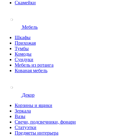
Скамейки
Мебель
Шкафы
Прихожая
Тумбы
Комоды
Сундуки
Мебель из ротанга
Кованая мебель
Декор
Корзины и ящики
Зеркала
Вазы
Свечи, подсвечники, фонари
Статуэтки
Предметы интерьера