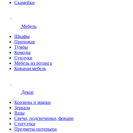
Скамейки
Мебель
Шкафы
Прихожая
Тумбы
Комоды
Сундуки
Мебель из ротанга
Кованая мебель
Декор
Корзины и ящики
Зеркала
Вазы
Свечи, подсвечники, фонари
Статуэтки
Предметы интерьера