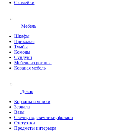
Скамейки
Мебель
Шкафы
Прихожая
Тумбы
Комоды
Сундуки
Мебель из ротанга
Кованая мебель
Декор
Корзины и ящики
Зеркала
Вазы
Свечи, подсвечники, фонари
Статуэтки
Предметы интерьера