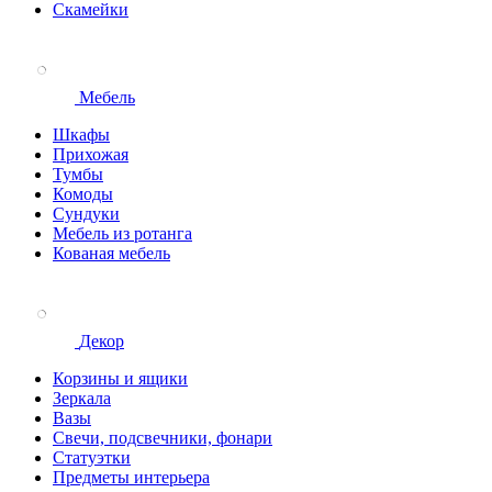
Скамейки
Мебель
Шкафы
Прихожая
Тумбы
Комоды
Сундуки
Мебель из ротанга
Кованая мебель
Декор
Корзины и ящики
Зеркала
Вазы
Свечи, подсвечники, фонари
Статуэтки
Предметы интерьера