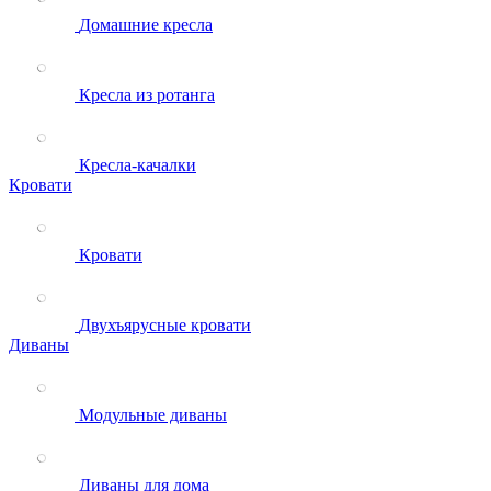
Домашние кресла
Кресла из ротанга
Кресла-качалки
Кровати
Кровати
Двухъярусные кровати
Диваны
Модульные диваны
Диваны для дома