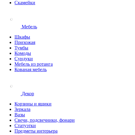
Скамейки
Мебель
Шкафы
Прихожая
Тумбы
Комоды
Сундуки
Мебель из ротанга
Кованая мебель
Декор
Корзины и ящики
Зеркала
Вазы
Свечи, подсвечники, фонари
Статуэтки
Предметы интерьера