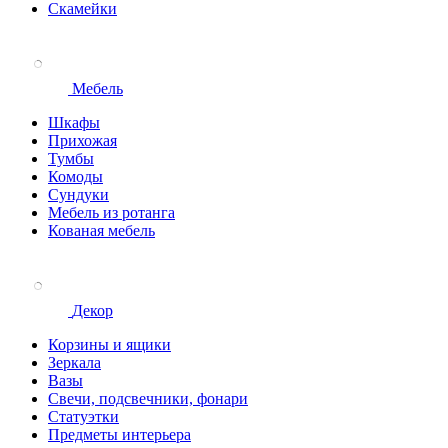
Скамейки
Мебель
Шкафы
Прихожая
Тумбы
Комоды
Сундуки
Мебель из ротанга
Кованая мебель
Декор
Корзины и ящики
Зеркала
Вазы
Свечи, подсвечники, фонари
Статуэтки
Предметы интерьера