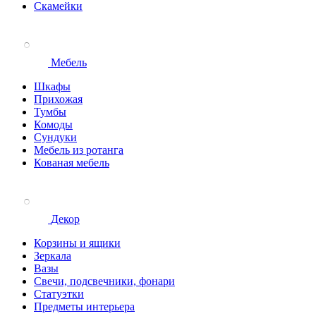
Скамейки
Мебель
Шкафы
Прихожая
Тумбы
Комоды
Сундуки
Мебель из ротанга
Кованая мебель
Декор
Корзины и ящики
Зеркала
Вазы
Свечи, подсвечники, фонари
Статуэтки
Предметы интерьера