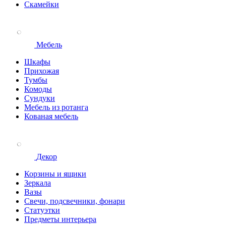
Скамейки
Мебель
Шкафы
Прихожая
Тумбы
Комоды
Сундуки
Мебель из ротанга
Кованая мебель
Декор
Корзины и ящики
Зеркала
Вазы
Свечи, подсвечники, фонари
Статуэтки
Предметы интерьера