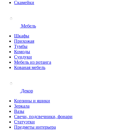
Скамейки
Мебель
Шкафы
Прихожая
Тумбы
Комоды
Сундуки
Мебель из ротанга
Кованая мебель
Декор
Корзины и ящики
Зеркала
Вазы
Свечи, подсвечники, фонари
Статуэтки
Предметы интерьера