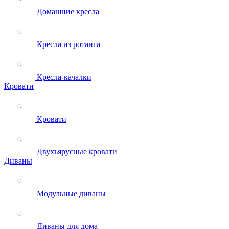
Домашние кресла
Кресла из ротанга
Кресла-качалки
Кровати
Кровати
Двухъярусные кровати
Диваны
Модульные диваны
Диваны для дома