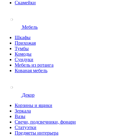
Скамейки
Мебель
Шкафы
Прихожая
Тумбы
Комоды
Сундуки
Мебель из ротанга
Кованая мебель
Декор
Корзины и ящики
Зеркала
Вазы
Свечи, подсвечники, фонари
Статуэтки
Предметы интерьера