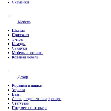
Скамейки
Мебель
Шкафы
Прихожая
Тумбы
Комоды
Сундуки
Мебель из ротанга
Кованая мебель
Декор
Корзины и ящики
Зеркала
Вазы
Свечи, подсвечники, фонари
Статуэтки
Предметы интерьера