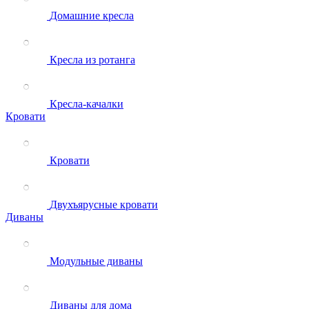
Домашние кресла
Кресла из ротанга
Кресла-качалки
Кровати
Кровати
Двухъярусные кровати
Диваны
Модульные диваны
Диваны для дома