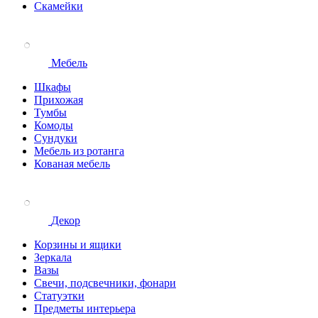
Скамейки
Мебель
Шкафы
Прихожая
Тумбы
Комоды
Сундуки
Мебель из ротанга
Кованая мебель
Декор
Корзины и ящики
Зеркала
Вазы
Свечи, подсвечники, фонари
Статуэтки
Предметы интерьера