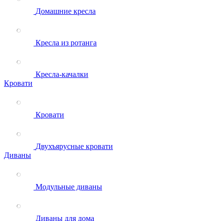
Домашние кресла
Кресла из ротанга
Кресла-качалки
Кровати
Кровати
Двухъярусные кровати
Диваны
Модульные диваны
Диваны для дома