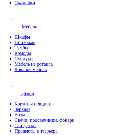
Скамейки
Мебель
Шкафы
Прихожая
Тумбы
Комоды
Сундуки
Мебель из ротанга
Кованая мебель
Декор
Корзины и ящики
Зеркала
Вазы
Свечи, подсвечники, фонари
Статуэтки
Предметы интерьера