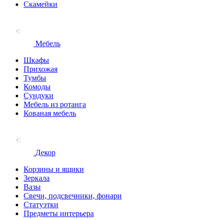
Скамейки
Мебель
Шкафы
Прихожая
Тумбы
Комоды
Сундуки
Мебель из ротанга
Кованая мебель
Декор
Корзины и ящики
Зеркала
Вазы
Свечи, подсвечники, фонари
Статуэтки
Предметы интерьера