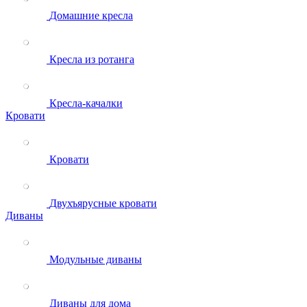
Домашние кресла
Кресла из ротанга
Кресла-качалки
Кровати
Кровати
Двухъярусные кровати
Диваны
Модульные диваны
Диваны для дома