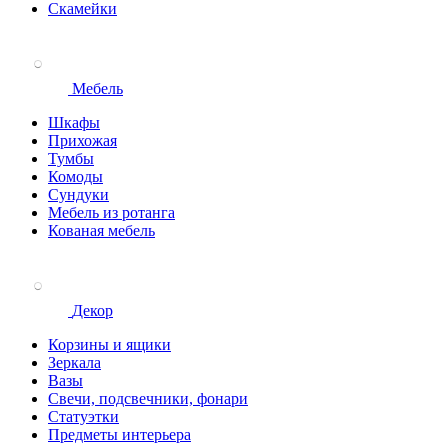
Скамейки
Мебель
Шкафы
Прихожая
Тумбы
Комоды
Сундуки
Мебель из ротанга
Кованая мебель
Декор
Корзины и ящики
Зеркала
Вазы
Свечи, подсвечники, фонари
Статуэтки
Предметы интерьера